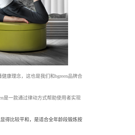
康理念，这也是我们和bgreen品牌合
reen是一款通过律动方式帮助使用者实现
式就显得比较平和，是适合全年龄段锻炼按