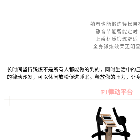
躺着也能锻炼轻松自
静音节能智能定时
上乘材质锻炼舒适
全身锻炼效果更明
长时间坚持锻炼不是所有人都能做的到的，同时生活中的
的律动沙发，可以休闲放松促进睡眠。释放你的压力，让
F1律动平台