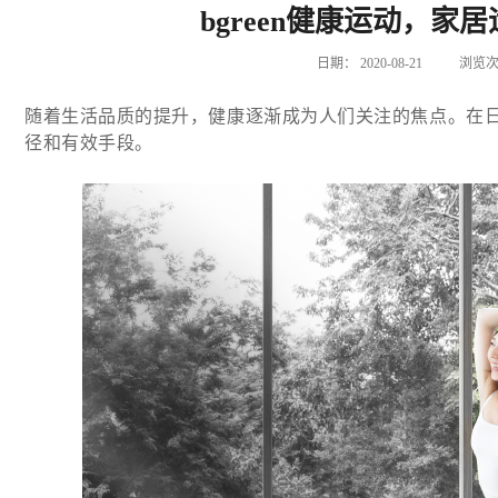
bgreen健康运动，家
日期：
2020-08-21
浏览次
随着生活品质的提升，健康逐渐成为人们关注的焦点。在
径和有效手段。