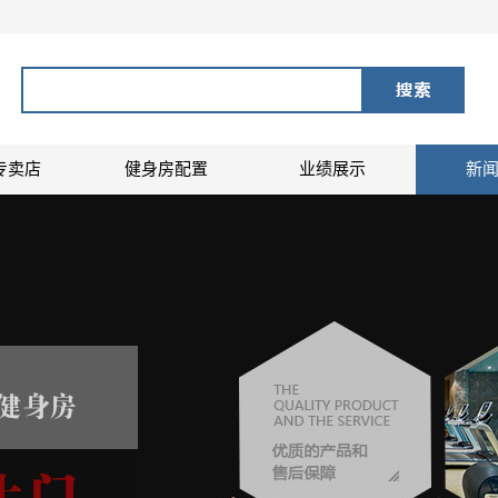
专卖店
健身房配置
业绩展示
新