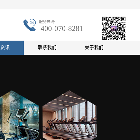
服务热线:
400-070-8281
联系微信
闻资讯
联系我们
关于我们