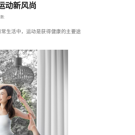
居运动新风尚
数:
日常生活中，运动是获得健康的主要途