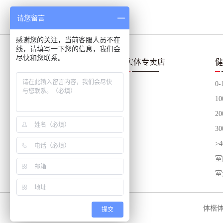
请您留言
感谢您的关注，当前客服人员不在
线，请填写一下您的信息，我们会
尽快和您联系。
产品中心
实体专卖店
健
泰诺健Technogym
0
舒华SHUA
1
力珀
2
球类体育设备
3
按摩器材/体测仪
>
其他运动器材
室
室
联系我们
关于我们
体楷
提交