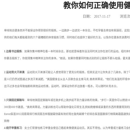
教你如何正确使用
日期：
2017-11-17
浏览次
单纯地去健身房并不能保证你得到很好的锻炼。一边跑步一边读完一本杂志，不吃早餐去参加有氧操班，这些
供的他们每天都能看到的六个最糟糕的体育锻炼习惯，同时他们也提供了最好的方法，以免你在健身房浪费时
1.
边看书边锻炼
:
如果你集中精神在看一本时尚杂志，那也就意味着你没法同时关注你在进行的运动。纽约体
你要去锻炼了，你就得集中精神关注你的身体。
”
她说。如果你需要同时做点别的好让锻炼不那么枯燥，霍夫
2.
运动到大汗淋漓
:
运动到大汗淋漓可能让人感觉得到了更充分的锻炼，但其实这只让你失去了几磅水。除了
是人们仍然试图通过多流汗来减肥。
”
美国健身业从业人员联合会主席马克
·
奥奇宾蒂说，
“
他们在高温的环境中
出汗过多也会导致抽筋和其他运动伤害。运动时，请保证你的手边放着一瓶水，可以随时补充水分。
3.
只骑固定脚踏车
:
单纯地骑固定脚踏车或在跑步机上跑步起不到力量训练的效果。
“
步行一英里你可以燃烧
1
300
到
400
卡路里。
”
奥奇宾蒂说。力量训练也可以帮助你强化日常生活
,
例如爬楼梯或拿重的东西所需要用到的
forex
2012
保湿
润唇膏排行榜
润唇
怎样瘦腿最快最有效
好用
左旋肉碱哪个好
排名
保湿面膜排行榜
隔离霜
圆通快
购物
4.
绕开举重练习
:
女士们常害怕练习举重会使自己看起来像健美运动员。其实不用怕。以为举重或力量练习会