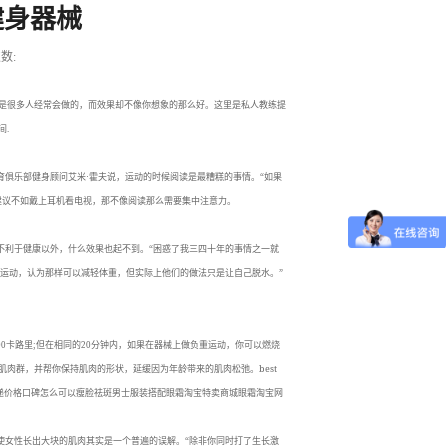
健身器械
数:
是很多人经常会做的，而效果却不像你想象的那么好。这里是私人教练提
间
.
育俱乐部健身顾问艾米
·
霍夫说，运动的时候阅读是最糟糕的事情。
“
如果
建议不如戴上耳机看电视，那不像阅读那么需要集中注意力。
不利于健康以外，什么效果也起不到。
“
困惑了我三四十年的事情之一就
运动，认为那样可以减轻体重，但实际上他们的做法只是让自己脱水。
”
00
卡路里
;
但在相同的
20
分钟内，如果在器械上做负重运动，你可以燃烧
best
肌肉群，并帮你保持肌肉的形状，延缓因为年龄带来的肌肉松弛。
递价格
口碑
怎么可以瘦脸
祛斑
男士服装搭配
眼霜
淘宝特卖商城
眼霜
淘宝网
使女性长出大块的肌肉其实是一个普遍的误解。
“
除非你同时打了生长激