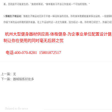
素，否则是不可能发生的。
”
奥奇宾蒂说，
“
做举重练习不会让你变成一个可怕的怪物。
”
5.
饿着肚子做运动：
饿着肚子做运动无异于开着一辆没有油的坦克，你的身体需要能量来保证运转。一些健康
你接下来的运动所需的额外能量。在上午运动时这一点尤为重要，因为经过一夜，你的胃已经空了，热量已经
杭州大型健身器材供应商-体楷健身-为企事业单位配置设计健
制让你在使用的同时毫无后顾之忧
电话:400-070-8281 15801872517
上一篇：无
下一篇：
器械锻炼好处多
Related to the news