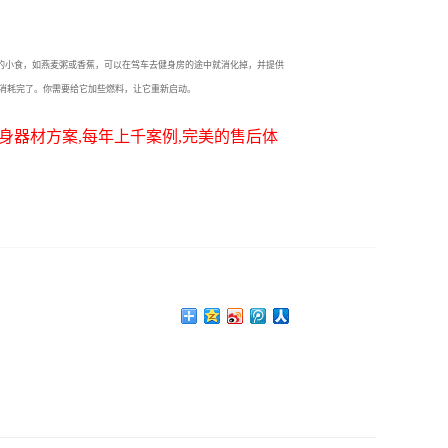
的小食，如燕麦粥或香蕉，可以在驾车去健身房的途中就消化掉，并提供
消耗完了。你需要给它加些燃料，让它重新启动。
身器材方案,每年上千案例,完美的售后体