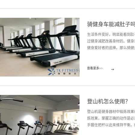
步机的震动是不可避免的，但
购买跑步机在家锻炼，锻炼时
这对身体非常得不好，虽然跑
骑健身车能减肚子
运动的情况下，不仅震动会直
人员可以选择机械型跑步机，
生活条件变好，明显能看到肚
根据自身状况进行散步、慢跑
过健身减肥改善身材的。健身
动式的跑步方式，根据自身体
健身爱好者的追捧。那么骑健身
器材是健身器材行业的后起之
拥有健全的职能部门、优秀的
经验。
通过骑健身车进行长时间稳定
查看更多>>
果。健身车的减肥其实是全身
使用者上半身坐正，腹部收紧
有腿部的好，但仍然可以作为
有不错的效果，那么需要合理安
登山机怎么使用？
上，身体条件较好的可以延长到
关节都活跃起来；运动结束后
登山机是健身器材中锻炼效果
健身器材行业的后起之秀，成
炼效果，掌握正确的动作是必
全的职能部门、优秀的售后服
手握住把杆以此来维持平衡。经