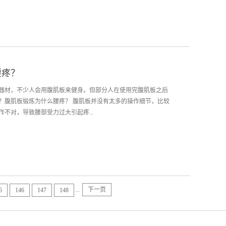
度。 登山机的锻炼强度较大，在使用登山机的时候需要认真对
膀是放松状态。锻炼时不要左右摇晃，收紧腹部，身体可微微向
需要一个稳定的锻炼，所以锻炼时保证每次迈步的步长能一致。长
，另外训练效果也得不到保证。使用时脚掌都放在踏板上，如果
。 使用登山机时，可以适当调整坡度。从较小的坡度开始，比如
腰疼？
这样在不用再加速度的情况下，也能提高锻炼的强度。 体楷健身
秀，成立于2013年，在短短的几年时间里迅速的成长起来。公司
器材，不少人会用腹肌板来健身。但部分人在使用完腹肌板之后
售后服务团队及专业的管理顾问服务人员，同时具有多年的实践
？腹肌板锻炼为什么腰疼？ 腹肌板并没有太多的操作细节，比较
不对，导致腰部受力过大引起疼...
，双手放在后脑勺，导致腰部用力过多。 或者是太长时间没锻
会引起拉伤引起疼痛。所以建议很长时间没有锻炼的人从较低的
适应。 还可能因为没有热身，身体没有活动开，这样强行进行运
那么腰疼怎么办？可以双手握拳，以腰部为中心四处滚动按摩。
...
下一页
5
146
147
148
进行运动。或者顶住腰部快速抖动，都能有效缓解疼痛感。 在之
以进行活动腰部等转体运动。每组仰卧起坐的个数不要太多，可
压力。 体楷健身器材是健身器材行业的后起之秀，成立于2013
的成长起来。公司拥有健全的职能部门、优秀的售后服务团队及