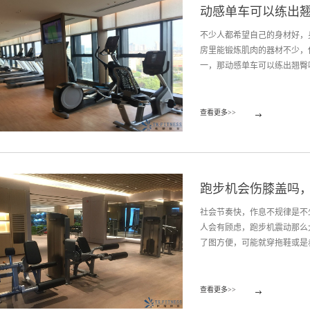
动感单车可以练出
不少人都希望自己的身材好，
房里能锻炼肌肉的器材不少，
一，那动感单车可以练出翘臀吗
的运动量大，需要反复大量的
查看更多>>
了臀部肌肉。通过锻炼之后，
动感单车的动作正确很重要。
况，选择适合自己的锻炼方式
力正确，注意练习时自己的呼
跑步机会伤膝盖吗
个人可以安排锻炼的时间不一
可能练不了多久就出来了。总
社会节奏快，作息不规律是不
材是健身器材行业的后起之秀
人会有顾虑，跑步机震动那么
有健全的职能部门、优秀的售
了图方便，可能就穿拖鞋或是赤
验。
穿拖鞋跑吗？ 跑步机使用方
查看更多>>
的。可能还会有人有疑问，跑