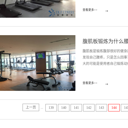
炼之后，就可以加大强度和速
查看更多>>
待。身体要保持站立姿势，肩
后倾。 需要有好的效果，是
短交替的步伐容易让肌肉拉伤
用脚尖会使小腿肌肉较快疲劳
腹肌板锻炼为什么
十几度开始，慢慢增加坡度。
器材是健身器材行业的后起之
腹肌板是锻炼腹部很好的健身
拥有健全的职能部门、优秀的
发现自己腰疼，只是怎么回事
经验。
大的可能是使用者自己锻炼动作
痛。比方说做仰卧起坐的时候
查看更多>>
炼，腰部肌肉没能适应，可能
强度开始锻炼，以免身体无法
动，腰疼也是在所难免的了。
上一页
...
139
140
141
142
143
144
14
从上至下，从左至右有规律地
后的锻炼中，在锻炼的间隙可
以多安排几组，不要给腹部太大
年，在短短的几年时间里迅速