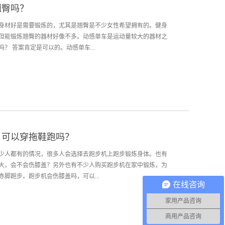
翘臀吗？
身材好是需要锻炼的，尤其是翘臀是不少女性希望拥有的。健身
但能锻炼翘臀的器材好像不多。动感单车是运动量较大的器材之
？ 答案肯定是可以的。动感单车...
踩踏运动进行锻炼。牵动双腿的就是臀部，反复的运动也锻炼到
臀部肌肉练得结实之后就会变成翘臀了。 当然，想练出翘臀，骑
正确的动作可以避免受伤，还能提高锻炼效果。了解自己的情
。一般来说，都是通过多组较高强度的练习，减少休息时间，用
吸顺畅。 至于练多久可以练出翘臀，这个是要看实际情况的。每
，可以穿拖鞋跑吗？
样，身材基础不一样。条件较差的需要进行周期练习，身材好的
的时间会在一个月到四个月不等，所以坚持最重要。 体楷健身器
少人都有的情况，很多人会选择去跑步机上跑步锻炼身体。也有
，成立于2013年，在短短的几年时间里迅速的成长起来。公司拥
大，会不会伤膝盖？另外也有不少人购买跑步机在家中锻炼，为
后服务团队及专业的管理顾问服务人员，同时具有多年的实践经
脚跑步。跑步机会伤膝盖吗，可以...
在线咨询
家用产品咨询
法并不难，只要正确使用跑步机，跑步机对膝盖影响是微乎其微
商用产品咨询
步机的震动是不可避免的，怎么可能对膝盖没有伤害呢？虽然跑