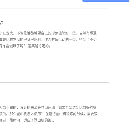
好的跑步机都会避震方面做得尽可能好，以把震动降低。 有的人
为了方便就直接穿着拖鞋就开始跑步，别个甚至直接光脚上阵。
步机会有减震处理。但残留的震动需要好的运动鞋去缓和，光脚
吗？
接传达到膝盖等关节，还可能因为流汗而导致滑倒。 年龄较大的
它是一种主动式的跑步方式，跑步的快慢由自己掌握，使用者可
子在变大。不管是谁都希望自己的形象能够好一些，自然有想通
或快跑。年轻人可以选择市面上主流的电动跑步机，它是一种被
车是比较常见的健身房器材，作为有氧运动的一类，得到了不少
能首先设定跑步速度，强行训练者按此速度进行跑步。 体楷健身
车能减肚子吗？ 答案是肯定的。...
秀，成立于2013年，在短短的几年时间里迅速的成长起来。公司
售后服务团队及专业的管理顾问服务人员，同时具有多年的实践
的运动，消耗掉体内的糖原然后再燃烧脂肪，起到减肥健身的效
性的，对于减肚子也是有一定效果的。 在骑健身车时，一般要求
。另外不断的踩踏运动是会牵扯到腹部肌肉的，锻炼效果虽然没
减肥运动的一项。 减肥是个持之以恒的事情，如果希望能较快地
排锻炼。每周要有3-4次的锻炼次数，每次锻炼要在30分钟以
40-50分钟，但不要超过一小时。 运动前要记得热身，让肌肉和
要按摩放松，可以促进血液流动，缓解疲惫。 体楷健身器材是
相当不错的，设计的来源是登山运动。如果希望达到比较好的锻
立于2013年，在短短的几年时间里迅速的成长起来。公司拥有健
须的。那么登山机怎么使用？ 在进行登山机锻炼的时候，需要双
务团队及专业的管理顾问服务人员，同时具有多年的实践经验。
过一段时间，适应了登山机的锻...