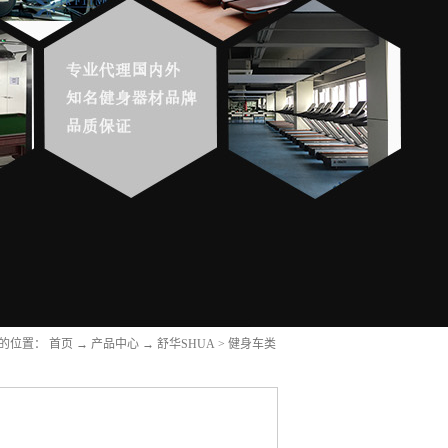
的位置：
首页
→
产品中心
→
舒华SHUA
>
健身车类