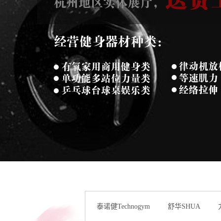
泰诺健Technogym
舒华SHUA