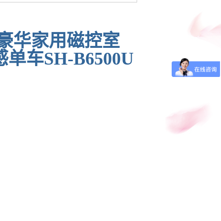
U豪华家用磁控室
车SH-B6500U