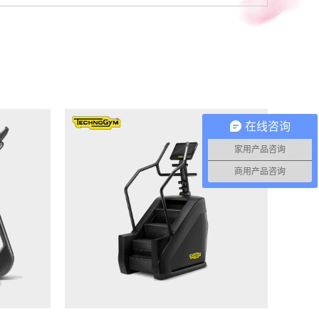
瑜伽
在线咨询
家用产品咨询
商用产品咨询